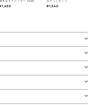
頑丈なストレーナー 13cm
みそこしセット
¥1,650
¥1,540