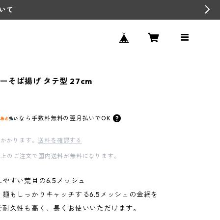
いて
ーそば揚げ タテ型 27cm
なら
手数料無料の
翌月払いでOK
かかります。
送料を確認する
00以上のご注文で国内送料が無料になります。
やすい荒目の6.5メッシュ
く麺もしっかりキャッチする6.5メッシュの金網を
で耐久性も高く、長くお使いいただけます。