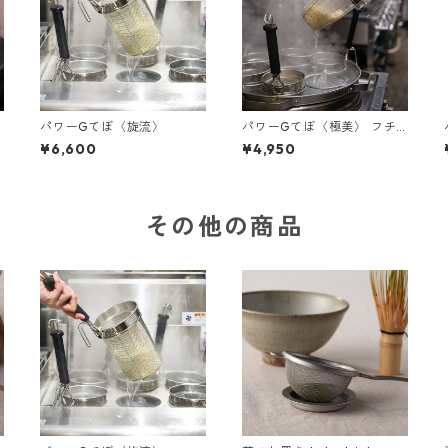
パワーGてぼ〈旋流〉
パワーGてぼ〈極美〉 フチ
高
¥6,600
¥4,950
その他の商品