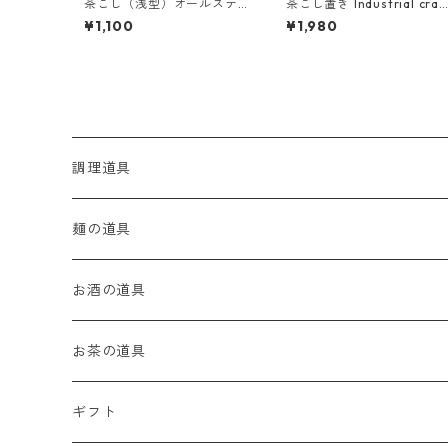
茶こし（浅型）オールステ
茶こし置き Industrial craf
ンレス
s ピンクゴールド
¥1,100
¥1,980
調理道具
麺道具
麺の道具
茶こし
てぼ
お酒の道具
ザル
てぼラシ
バーの道具
お茶の道具
ストレーナー
そば揚げ
ビールの道具
茶こし
ギフト