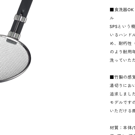
■食洗器O
ル
SPSとい
いるハンド
め、耐朽性
のより耐用
洗っていた
■竹製の感
湯切りにお
追求しまし
モデルです
いただける
材質：本体/