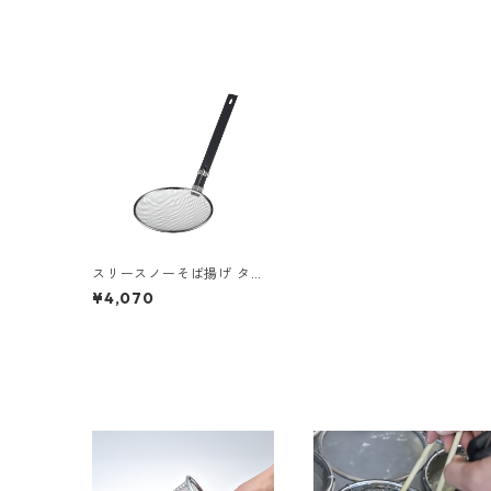
スリースノーそば揚げ タテ
型 27cm
¥4,070