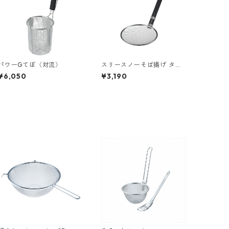
パワーGてぼ〈対流〉
スリースノーそば揚げ タテ
型 18cm
¥6,050
¥3,190