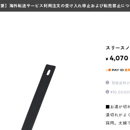
重要】海外転送サービス利用注文の受け入れ停止および転売禁止につ
スリースノ
4,070
¥
別途送料が
¥10,0
■お湯が切れ
湯切れがよ
採用。太線