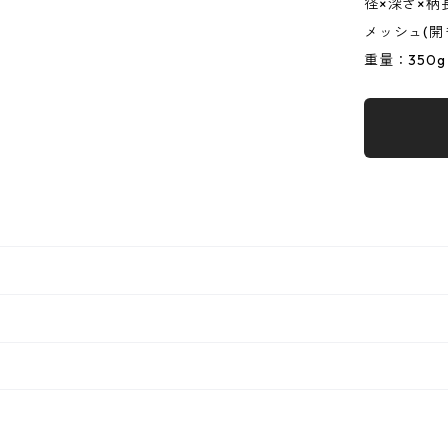
径×深さ×柄長
メッシュ(開き目
重量：350g