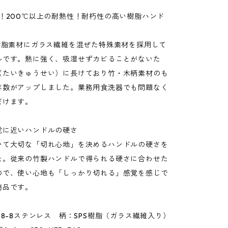
K！200℃以上の耐熱性！耐朽性の高い樹脂ハンド
う樹脂素材にガラス繊維を混ぜた特殊素材を採用して
ルです。熱に強く、吸湿せずカビることがないた
（たいきゅうせい）に長けており竹・木柄素材のも
年数がアップしました。業務用食洗器でも問題なく
だけます。
覚に近いハンドルの硬さ
いて大切な「切れ心地」を決めるハンドルの硬さを
た。従来の竹製ハンドルで得られる硬さに合わせた
ので、使い心地も「しっかり切れる」感覚を感じで
商品です。
18-8ステンレス 柄：SPS樹脂（ガラス繊維入り）