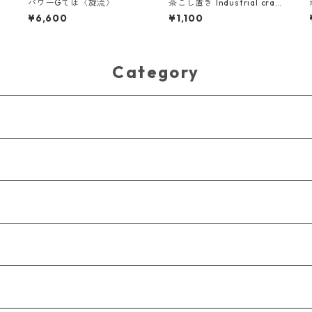
t
パワーGてぼ〈旋流〉
茶こし置き Industrial craft
s
¥6,600
¥1,100
Category