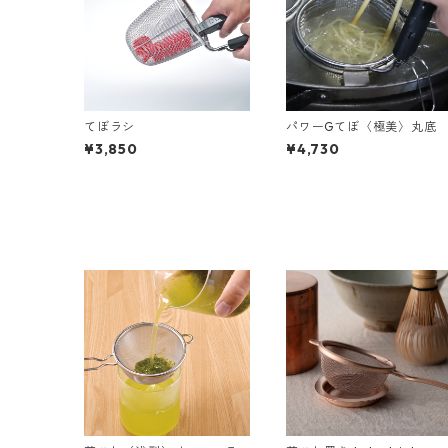
てぼラシ
パワーGてぼ〈極美〉丸底
¥3,850
¥4,730