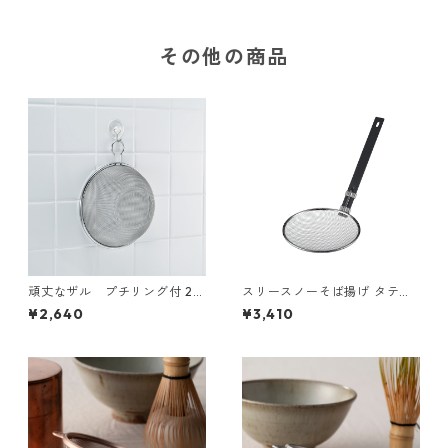
その他の商品
頑丈なザル プチリング付 22
スリースノーそば揚げ タテ型
cm
21cm
¥2,640
¥3,410