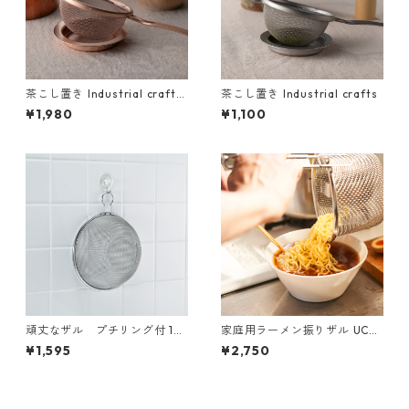
茶こし置き Industrial crafts
茶こし置き Industrial crafts
ピンクゴールド
¥1,980
¥1,100
頑丈なザル プチリング付 15c
家庭用ラーメン振りザル UCHI
m
-TEBO
¥1,595
¥2,750