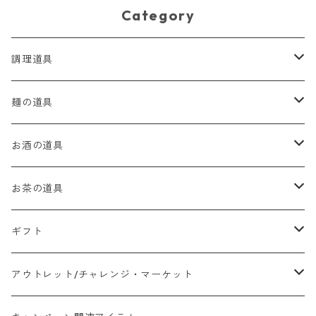
Category
調理道具
麺道具
麺の道具
茶こし
てぼ
お酒の道具
ザル
てぼラシ
バーの道具
お茶の道具
ストレーナー
そば揚げ
ビールの道具
茶こし
ギフト
パン切包丁
特注商品
酒器
茶こしセット
まどろむ酒器
アウトレット/チャレンジ・マーケット