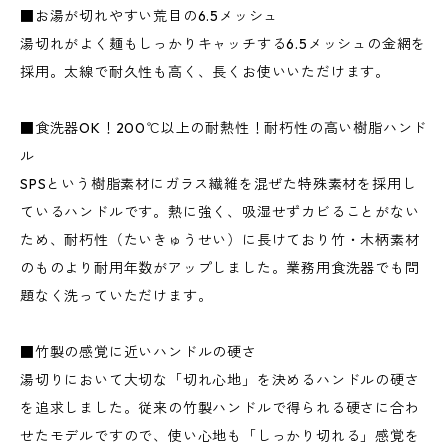
■お湯が切れやすい荒目の6.5メッシュ
湯切れがよく麺もしっかりキャッチする6.5メッシュの金網を
採用。太線で耐久性も高く、長くお使いいただけます。
■食洗器OK！200℃以上の耐熱性！耐朽性の高い樹脂ハンド
ル
SPSという樹脂素材にガラス繊維を混ぜた特殊素材を採用し
ているハンドルです。熱に強く、吸湿せずカビることがない
ため、耐朽性（たいきゅうせい）に長けており竹・木柄素材
のものより耐用年数がアップしました。業務用食洗器でも問
題なく洗っていただけます。
■竹製の感覚に近いハンドルの硬さ
湯切りにおいて大切な「切れ心地」を決めるハンドルの硬さ
を追求しました。従来の竹製ハンドルで得られる硬さに合わ
せたモデルですので、使い心地も「しっかり切れる」感覚を