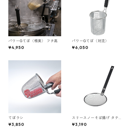
パワーGてぼ〈極美〉 フチ高
パワーGてぼ〈対流〉
¥4,950
¥6,050
てぼラシ
スリースノーそば揚げ タテ型
18cm
¥3,850
¥3,190