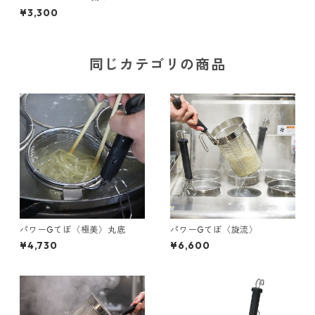
21cm
¥3,300
同じカテゴリの商品
パワーGてぼ〈極美〉丸底
パワーGてぼ〈旋流〉
¥4,730
¥6,600