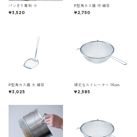
パンきり専科 小
P型角カス揚 中 細目
¥3,520
¥2,750
P型角カス揚 大 細目
頑丈なストレーナー 19cm
¥3,025
¥2,585