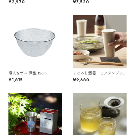
¥2,970
¥3,520
頑丈なザル 深型 15cm
まどろむ酒器 ビアタンブラ
ー
¥1,815
¥9,680