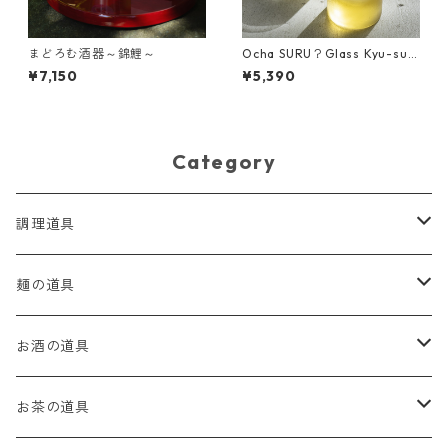
まどろむ酒器～錦鯉～
Ocha SURU？Glass Kyu-su
01
¥7,150
¥5,390
Category
調理道具
麺道具
麺の道具
茶こし
てぼ
お酒の道具
ザル
てぼラシ
バーの道具
お茶の道具