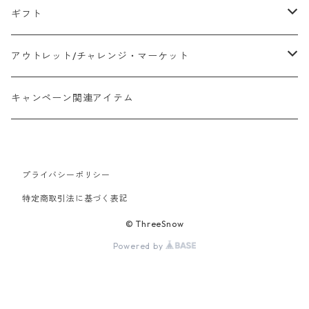
ストレーナー
そば揚げ
ビールの道具
茶こし
ギフト
パン切包丁
特注商品
酒器
茶こしセット
まどろむ酒器
アウトレット/チャレンジ・マーケット
マッシャー
ガラ揚げ
Ocha SURU？Glass Kyu-su 01
茶こしセット
B品・規格外品
キャンペーン関連アイテム
焙煎網
その他茶道具
テーブルウェア
テスト販売品
プライバシーポリシー
計量カップ
特定商取引法に基づく表記
© ThreeSnow
Powered by